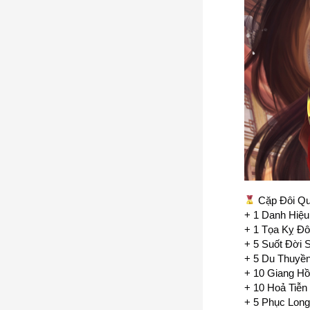
Cặp Đôi Qu
+ 1 Danh Hiệu
+ 1 Tọa Kỵ Đô
+ 5 Suốt Đời 
+ 5 Du Thuyề
+ 10 Giang Hồ
+ 10 Hoả Tiễn
+ 5 Phục Long