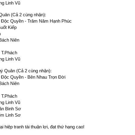
ng Linh Vũ
Quân (Cả 2 cùng nhận):
u Độc Quyền - Trăm Năm Hạnh Phúc
Suốt Kiếp
n
Bách Niên
 T.Phách
ng Linh Vũ
ý Quân (Cả 2 cùng nhận):
 Độc Quyền - Bên Nhau Trọn Đời
Bách Niên
 T.Phách
ng Linh Vũ
ần Binh Sơ
ếm Linh Sơ
 hiệp tranh tài thuận lợi, đạt thứ hạng cao!