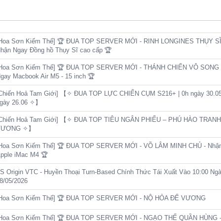
Hoa Sơn Kiếm Thế] 🏆 ĐUA TOP SERVER MỚI - RINH LONGINES THỤY SĨ
hận Ngay Đồng hồ Thụy Sĩ cao cấp 🏆
Hoa Sơn Kiếm Thế] 🏆 ĐUA TOP SERVER MỚI - THÁNH CHIẾN VÔ SONG 
gay Macbook Air M5 - 15 inch 🏆
Chiến Hoả Tam Giới] 【✧ ĐUA TOP LỰC CHIẾN CỤM S216+ | 0h ngày 30.05
gày 26.06 ✧】
Chiến Hoả Tam Giới] 【✧ ĐUA TOP TIÊU NGÂN PHIẾU – PHÚ HÀO TRANH
VƯƠNG ✧】
Hoa Sơn Kiếm Thế] 🏆 ĐUA TOP SERVER MỚI - VÕ LÂM MINH CHỦ - Nhậ
pple iMac M4 🏆
S Origin VTC - Huyền Thoại Turn-Based Chính Thức Tái Xuất Vào 10:00 Ng
8/05/2026
Hoa Sơn Kiếm Thế] 🏆 ĐUA TOP SERVER MỚI - NỘ HỎA ĐẾ VƯƠNG
Hoa Sơn Kiếm Thế] 🏆 ĐUA TOP SERVER MỚI - NGẠO THẾ QUẦN HÙNG -