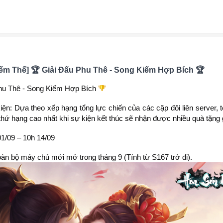
ếm Thế] 🏆 Giải Đấu Phu Thê - Song Kiếm Hợp Bích 🏆
hu Thê - Song Kiếm Hợp Bích
iện: Dựa theo xếp hạng tổng lực chiến của các cặp đôi liên server, 
thứ hạng cao nhất khi sự kiện kết thúc sẽ nhận được nhiều quà tặng gi
01/09 – 10h 14/09
àn bộ máy chủ mới mở trong tháng 9 (Tính từ S167 trở đi).