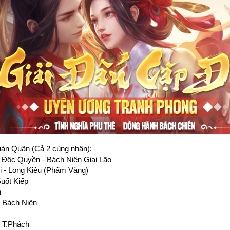
án Quân (Cả 2 cùng nhận):
 Độc Quyền - Bách Niên Giai Lão
i - Long Kiệu (Phẩm Vàng)
Suốt Kiếp
n
 Bách Niên
 T.Phách